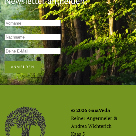
Newsletter anmelden:
ANMELDEN
© 2026 GaiaVeda
Reiner Angermeier &
Andrea Wichterich
Kaas 5